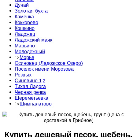
Дунай
Золотая бухта
Каменка
Коккорево
Кошкино
Ладожец
Ладожский маяк
Марьино
Молодежный
">
Морье
Осиновец (Ладожское Озеро)
Поселок имени Морозова
Резвых
Синявино 1,2
Тихая Ладога
Черная речка
Шереметьевка
">
Шимпалатово
Купить дешевый песок, щебень,